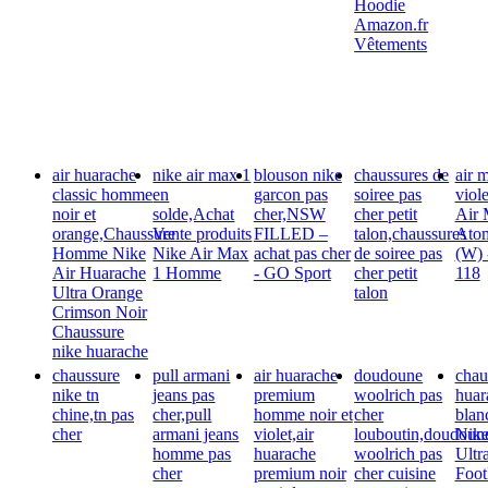
Hoodie
Amazon.fr
Vêtements
air huarache
nike air max 1
blouson nike
chaussures de
air 
classic homme
en
garcon pas
soiree pas
viol
noir et
solde,Achat
cher,NSW
cher petit
Air 
orange,Chaussure
Vente produits
FILLED –
talon,chaussures
Atom
Homme Nike
Nike Air Max
achat pas cher
de soiree pas
(W) 
Air Huarache
1 Homme
- GO Sport
cher petit
118
Ultra Orange
talon
Crimson Noir
Chaussure
nike huarache
chaussure
pull armani
air huarache
doudoune
chau
nike tn
jeans pas
premium
woolrich pas
huar
chine,tn pas
cher,pull
homme noir et
cher
blan
cher
armani jeans
violet,air
louboutin,doudoun
Nik
homme pas
huarache
woolrich pas
Ultr
cher
premium noir
cher cuisine
Foot