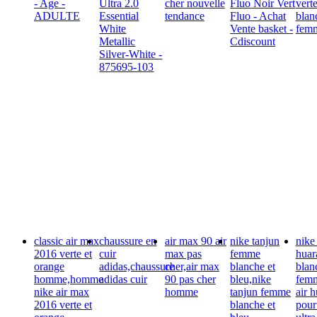
- Age -
Ultra 2.0
cher nouvelle
Fluo Noir Vert
verte
ADULTE
Essential
tendance
Fluo - Achat
blan
White
Vente basket -
fem
Metallic
Cdiscount
Silver-White -
875695-103
classic air max
chaussure en
air max 90 air
nike tanjun
nike 
2016 verte et
cuir
max pas
femme
huar
orange
adidas,chaussure
cher,air max
blanche et
blan
homme,homme
adidas cuir
90 pas cher
bleu,nike
fem
nike air max
homme
tanjun femme
air 
2016 verte et
blanche et
pour