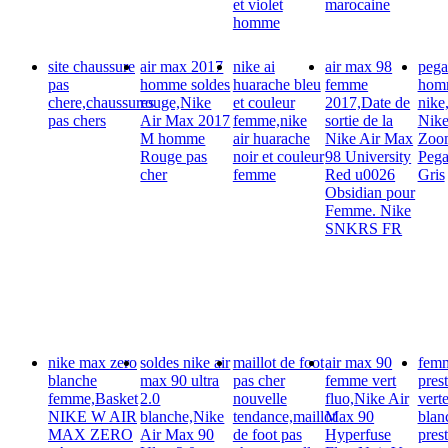
et violet
marocaine
homme
site chaussure
air max 2017
nike ai
air max 98
pega
pas
homme soldes
huarache bleu
femme
hom
chere,chaussures
rouge,Nike
et couleur
2017,Date de
nik
pas chers
Air Max 2017
femme,nike
sortie de la
Nike
M homme
air huarache
Nike Air Max
Zoo
Rouge pas
noir et couleur
98 University
Pega
cher
femme
Red u0026
Gris
Obsidian pour
Femme. Nike
SNKRS FR
nike max zero
soldes nike air
maillot de foot
air max 90
femm
blanche
max 90 ultra
pas cher
femme vert
prest
femme,Basket
2.0
nouvelle
fluo,Nike Air
verte
NIKE W AIR
blanche,Nike
tendance,maillot
Max 90
blan
MAX ZERO
Air Max 90
de foot pas
Hyperfuse
prest