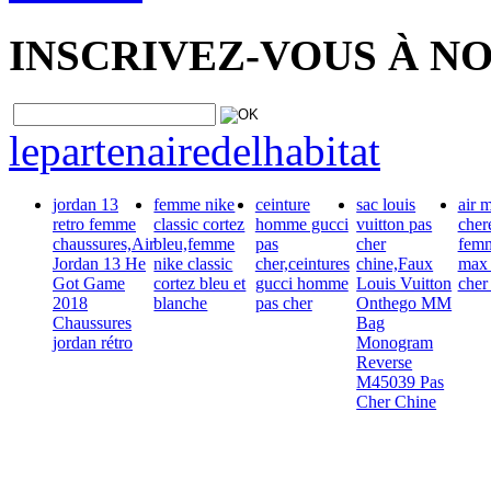
INSCRIVEZ-VOUS À N
lepartenairedelhabitat
jordan 13
femme nike
ceinture
sac louis
air 
retro femme
classic cortez
homme gucci
vuitton pas
cher
chaussures,Air
bleu,femme
pas
cher
femm
Jordan 13 He
nike classic
cher,ceintures
chine,Faux
max 
Got Game
cortez bleu et
gucci homme
Louis Vuitton
cher
2018
blanche
pas cher
Onthego MM
Chaussures
Bag
jordan rétro
Monogram
Reverse
M45039 Pas
Cher Chine