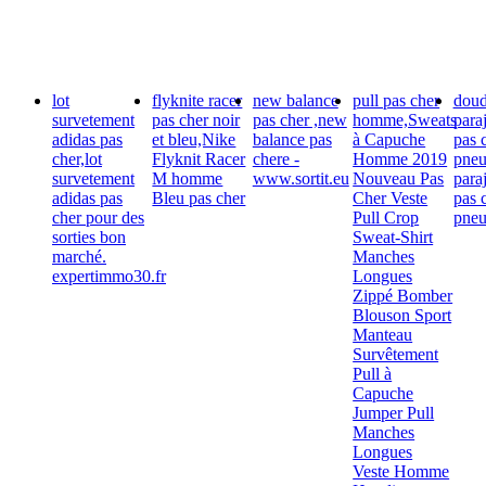
lot
flyknite racer
new balance
pull pas cher
dou
survetement
pas cher noir
pas cher ,new
homme,Sweats
para
adidas pas
et bleu,Nike
balance pas
à Capuche
pas 
cher,lot
Flyknit Racer
chere -
Homme 2019
pneu
survetement
M homme
www.sortit.eu
Nouveau Pas
para
adidas pas
Bleu pas cher
Cher Veste
pas 
cher pour des
Pull Crop
pne
sorties bon
Sweat-Shirt
marché.
Manches
expertimmo30.fr
Longues
Zippé Bomber
Blouson Sport
Manteau
Survêtement
Pull à
Capuche
Jumper Pull
Manches
Longues
Veste Homme