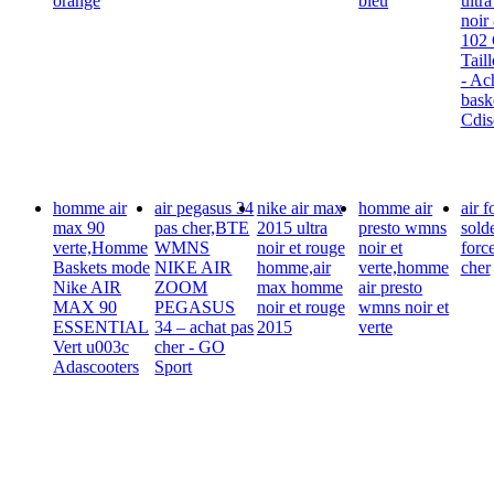
orange
bleu
ultra
noir
102
Tail
- Ac
bask
Cdis
homme air
air pegasus 34
nike air max
homme air
air f
max 90
pas cher,BTE
2015 ultra
presto wmns
solde
verte,Homme
WMNS
noir et rouge
noir et
forc
Baskets mode
NIKE AIR
homme,air
verte,homme
cher
Nike AIR
ZOOM
max homme
air presto
MAX 90
PEGASUS
noir et rouge
wmns noir et
ESSENTIAL
34 – achat pas
2015
verte
Vert u003c
cher - GO
Adascooters
Sport